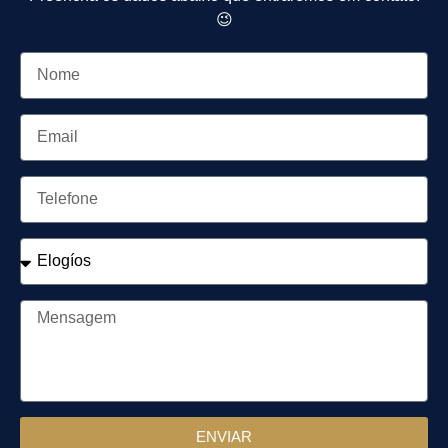
😉
ENVIAR