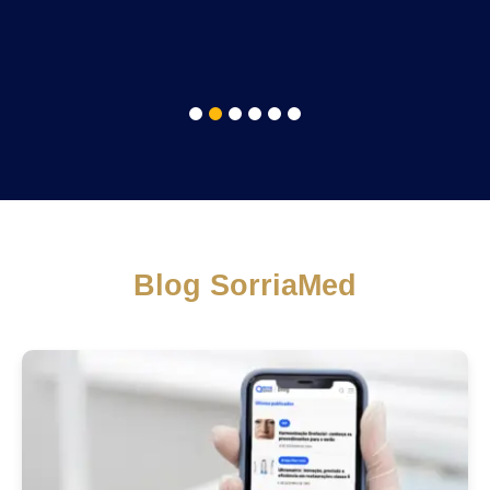
1
2
3
4
5
6
Blog SorriaMed