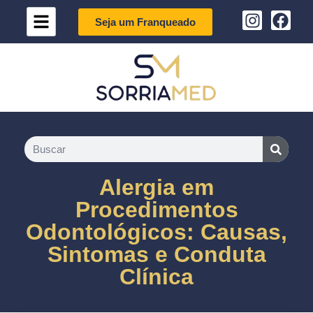
Seja um Franqueado
Alergia em
Procedimentos
Odontológicos: Causas,
Sintomas e Conduta
Clínica