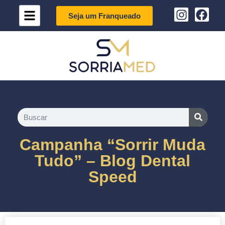
Seja um Franqueado
Campanha “Sorrir Muda
Tudo” – Blog Dental
Speed