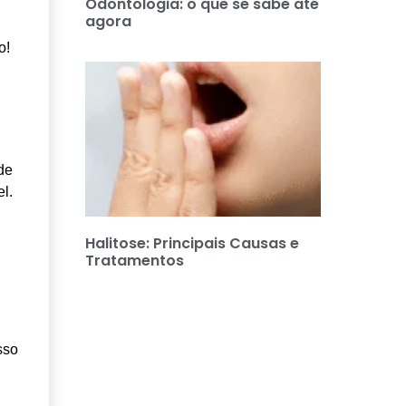
Odontologia: o que se sabe até
agora
o!
,
de
l.
Halitose: Principais Causas e
Tratamentos
sso