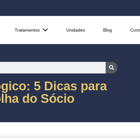
Tratamentos
Unidades
Blog
Cont
gico: 5 Dicas para
lha do Sócio