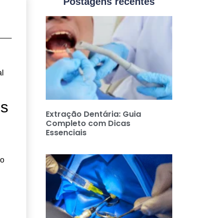
Postagens recentes
al
os
Extração Dentária: Guia
Completo com Dicas
Essenciais
mo