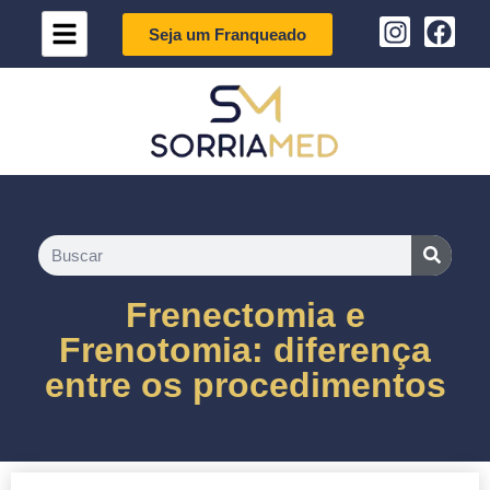
Seja um Franqueado
Frenectomia e
Frenotomia: diferença
entre os procedimentos