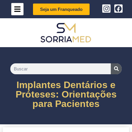
Seja um Franqueado
Implantes Dentários e
Próteses: Orientações
para Pacientes