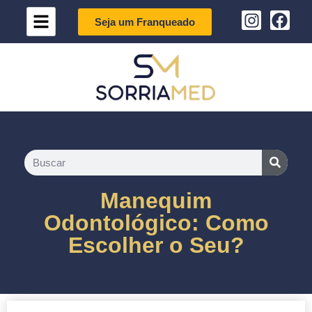
Seja um Franqueado
Manequim
Odontológico: Como
Escolher o Seu?