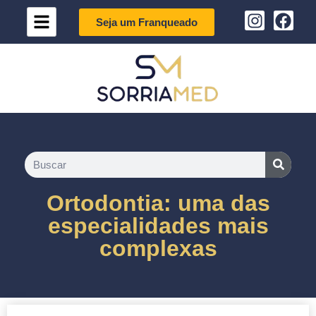
Seja um Franqueado
Ortodontia: uma das
especialidades mais
complexas