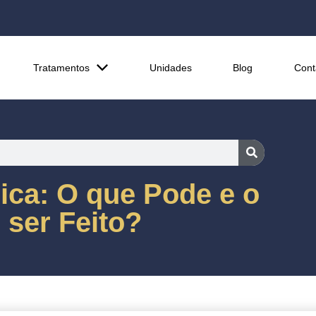
Tratamentos
Unidades
Blog
Cont
ica: O que Pode e o
ser Feito?