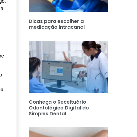
go,
ia,
Dicas para escolher a
medicação intracanal
re
o
ou
Conheça o Receituário
Odontológico Digital do
Simples Dental