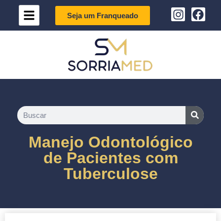
Seja um Franqueado
Manejo Odontológico
de Pacientes com
Tuberculose